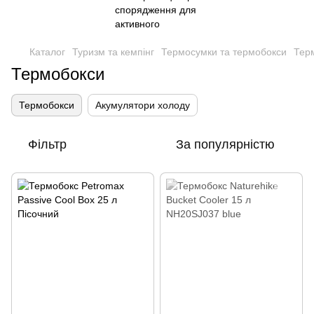
Каталог
Туризм та кемпінг
Термосумки та термобокси
Тер
Термобокси
Термобокси
Акумулятори холоду
Фільтр
За популярністю