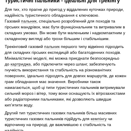
Туристичні пальники - ідеальні для трекінгу
Для тих, хто прагне до пригод у віддалених куточках природи,
надійність туристичного обладнання є ключовою.
Газовий
пальник
, спеціально розроблений для походів та
гірських мандрівок, має бути функціональним та витривалим в
складних умовах. Він може бути маленьким і надкомпактним у
складеному вигляді або трохи більшим і стабільнішим.
Трекінговий газовий
пальник
першого типу відмінно підходить
для складних гірських експедицій або багатоденних походів.
Мінімалістичні моделі, які можна приєднати безпосередньо
до
картриджа
, або підключити через шланг, забезпечують
гнучкість використання та стабільність на різноманітних
поверхнях, ідеально підходять для довгих маршрутів, де кожен
грам обладнання має значення. Виробники також
намагаються, щоб ці типи туристичних пальників витримували
сильний мороз і вітер, тому вони оснащують їх вітрозахистами
або радіаторними пальниками, які дозволяють швидше
кип'ятити воду.
Другий тип туристичних газових пальників більш масивних
туристичних газових пальників підійдуть для
кемпінгу
чи
відпочинку на природі, де важливішою є стабільність та
надійність.