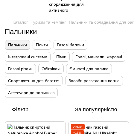
Каталог
Туризм та кемпінг
Пальники та обладнання для баг
Пальники
Пальники
Плити
Газові балони
Інтегровані системи
Пічки
Грилі, мангали, жаровні
Газові різаки
Обігрівачі
Ємності для палива
Спорядження для багаття
Засоби розведення вогню
Аксесуари до пальників
Фільтр
За популярністю
АКЦІЯ
−15%