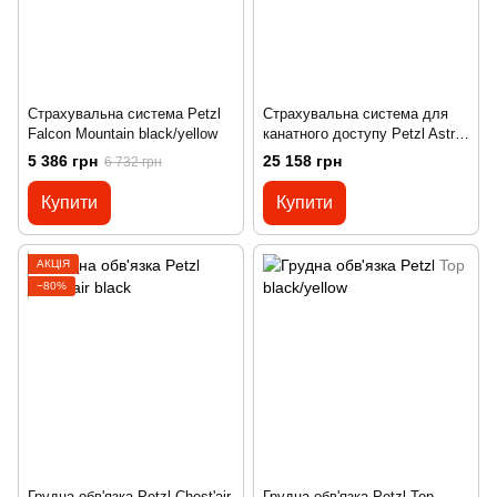
Страхувальна система Petzl
Страхувальна система для
Falcon Mountain black/yellow
канатного доступу Petzl Astro
Bod Fast (2019) black/yellow
5 386 грн
25 158 грн
6 732 грн
Купити
Купити
АКЦІЯ
−80%
Грудна обв'язка Petzl Chest'air
Грудна обв'язка Petzl Top