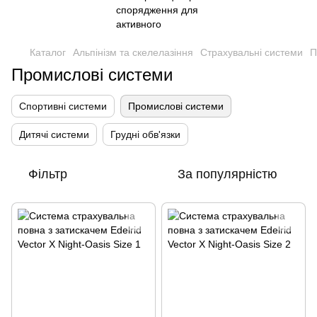
Каталог
Альпінізм та скелелазіння
Страхувальні системи
П
Промислові системи
Спортивні системи
Промислові системи
Дитячі системи
Грудні обв'язки
Фільтр
За популярністю