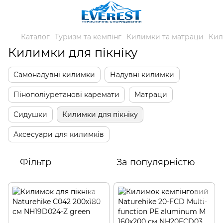
Каталог
Туризм та кемпінг
Килимки та матраци
Кил
Килимки для пікніку
Самонадувні килимки
Надувні килимки
Пінополіуретанові каремати
Матраци
Сидушки
Килимки для пікніку
Аксесуари для килимків
Фільтр
За популярністю