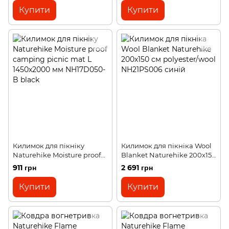
Купити
Купити
Килимок для пікніку
Килимок для пікніка Wool
Naturehike Moisture proof
Blanket Naturehike 200х150
camping picnic mat L
cм polyester/wool
911 грн
2 691 грн
1450х2000 мм NH17D050-B
NH21PS006 синій
black
Купити
Купити