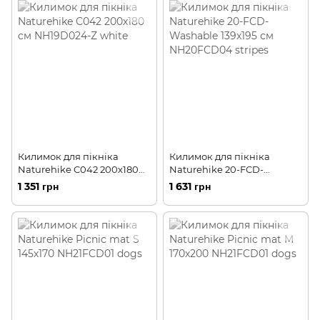
Килимок для пікніка
Килимок для пікніка
Naturehike C042 200х180
Naturehike 20-FCD-
cм NH19D024-Z white
Washable 139x195 см
1 351 грн
1 631 грн
NH20FCD04 stripes