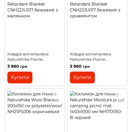
Ковдра вогнетривка
Ковдра вогнетривка
Naturehike Flame
Naturehike Flame
Retardant Blanket
Retardant Blanket
3 960 грн
3 960 грн
CNH22JU017 бежевий з
CNH22JU017 бежевий з
малюнком
орнаментом
Купити
Купити