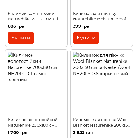
Килимок кемпінговий
Килимок для пікніку
Naturehike 20-FCD Multi-
Naturehike Moisture proof
function PE aluminum L
camping picnic mat S
686 грн
399 грн
180х200 см NH20FCD03
1200х700 мм NH17D050-B
silver
black
Купити
Купити
Килимок вологостійкий
Килимок для пікніка Wool
Naturehike 200х180 см
Blanket Naturehike 200х150
NH20FCD11 темно-зелений
cм polyester/wool
1 760 грн
2 855 грн
NH20FS036 коричневий