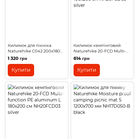
Килимок для пікніка
Килимок кемпінговий
Naturehike C042 200х180
Naturehike 20-FCD Multi-
cм NH19D024-Z green
function PE aluminum M
1 320 грн
614 грн
160х200 см NH20FCD03
silver
Купити
Купити