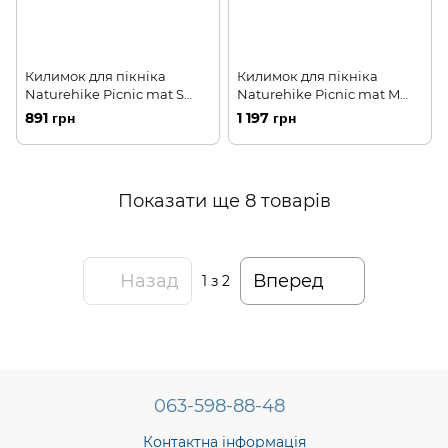
Килимок для пікніка
Килимок для пікніка
Naturehike Picnic mat S
Naturehike Picnic mat M
145х170 NH21FCD01 dogs
170х200 NH21FCD01 dogs
891 грн
1 197 грн
Показати ще 8 товарів
Назад
Вперед
1
з 2
063-598-88-48
Контактна інформація