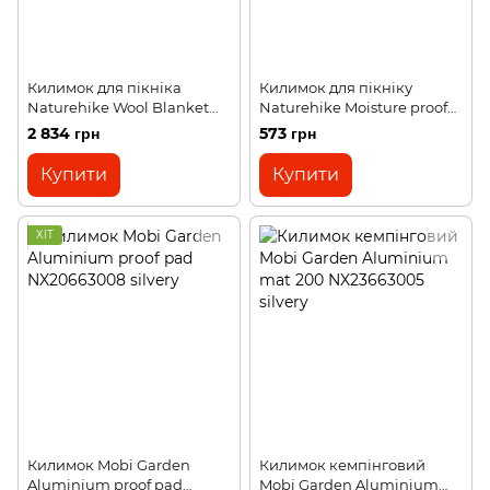
Килимок для пікніка
Килимок для пікніку
Naturehike Wool Blanket
Naturehike Moisture proof
200х150 cм polyester/wool
camping picnic mat
2 834 грн
573 грн
NH21PS006 коричневий
1450х1000 мм NH17D050-B
чорний
Купити
Купити
ХІТ
Килимок Mobi Garden
Килимок кемпінговий
Aluminium proof pad
Mobi Garden Aluminium