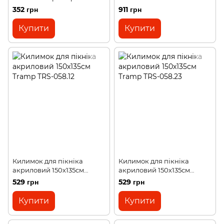
NX20663008 silvery
mat 200 NX23663005 silvery
352 грн
911 грн
Купити
Купити
Килимок для пікніка
Килимок для пікніка
акриловий 150х135см
акриловий 150х135см
Tramp TRS-058.12
Tramp TRS-058.23
529 грн
529 грн
Купити
Купити