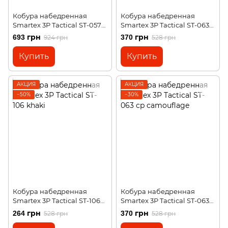
Кобура набедренная
Кобура набедренная
Smartex 3P Tactical ST-057
Smartex 3P Tactical ST-063
black
acu camouflage
693 грн
370 грн
924 грн
528 грн
Купить
Купить
АКЦИЯ
АКЦИЯ
−50%
−30%
Кобура набедренная
Кобура набедренная
Smartex 3P Tactical ST-106
Smartex 3P Tactical ST-063
khaki
cp camouflage
264 грн
370 грн
528 грн
528 грн