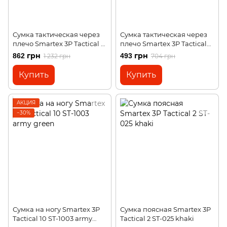
Сумка тактическая через
Сумка тактическая через
плечо Smartex 3P Tactical 12
плечо Smartex 3P Tactical
ST-102 acu camouflage
10 ST-050 army green
862 грн
493 грн
1 232 грн
704 грн
Купить
Купить
АКЦИЯ
−30%
Сумка на ногу Smartex 3P
Сумка поясная Smartex 3P
Tactical 10 ST-1003 army
Tactical 2 ST-025 khaki