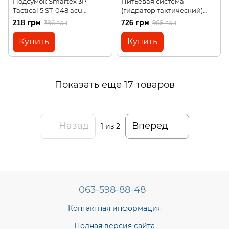
Подсумок Smartex 3P
Питьевая система
Tactical 5 ST-048 acu
(гидратор тактический)
camouflage
Smartex Hydration bag
218 грн
726 грн
396 грн
968 грн
Tactical 3 ST-018 army green
Купить
Купить
Показать еще 17 товаров
Назад
Вперед
1
из 2
063-598-88-48
Контактная информация
Полная версия сайта