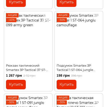
Купить
Купить
АКЦИЯ
АКЦИЯ
−40%
−50%
Рюкзак тактический
Подсумок Smartex 3P
Smartex 3P Tactical 37 ST-
Tactical 1 ST-064 jungle
099 army green
camouflage
1 267 грн
198 грн
2 112 грн
396 грн
Купить
Купить
АКЦИЯ
АКЦИЯ
−50%
−30%