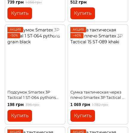
green
739 грн
512 грн
1 056 грн
Купить
Купить
АКЦИЯ
АКЦИЯ
−50%
−40%
Подсумок Smartex 3P
Сумка тактическая через
Tactical 1 ST-064 pythons
плечо Smartex 3P Tactical 15
grain black
ST-089 khaki
198 грн
1 069 грн
396 грн
1 782 грн
Купить
Купить
АКЦИЯ
АКЦИЯ