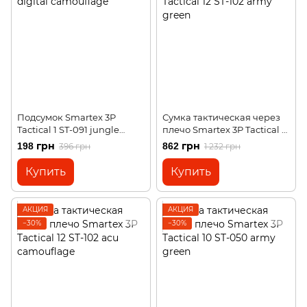
Подсумок Smartex 3P
Сумка тактическая через
Tactical 1 ST-091 jungle
плечо Smartex 3P Tactical 12
digital camouflage
ST-102 army green
198 грн
862 грн
396 грн
1 232 грн
Купить
Купить
АКЦИЯ
АКЦИЯ
−30%
−30%