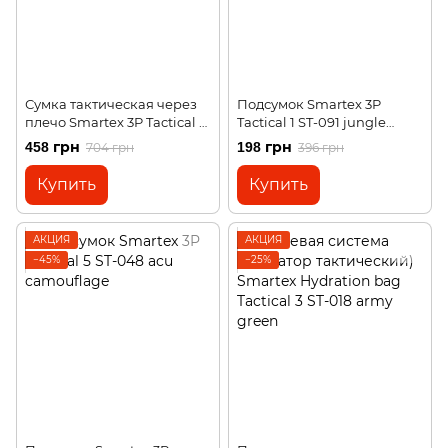
Сумка тактическая через
Подсумок Smartex 3P
плечо Smartex 3P Tactical 3
Tactical 1 ST-091 jungle
ST-055 pythons grain black
camouflage
458 грн
198 грн
704 грн
396 грн
Купить
Купить
АКЦИЯ
АКЦИЯ
−45%
−25%