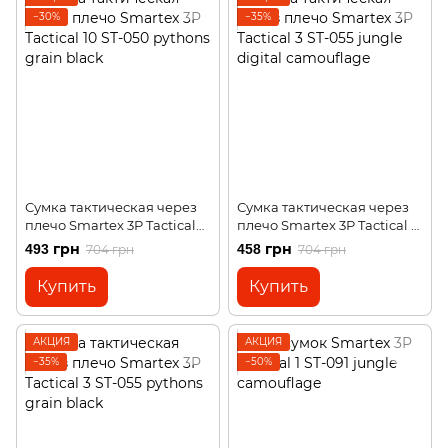
−30%
−35%
Сумка тактическая через
Сумка тактическая через
плечо Smartex 3P Tactical
плечо Smartex 3P Tactical 3
10 ST-050 pythons grain
ST-055 jungle digital
493 грн
458 грн
704 грн
704 грн
black
camouflage
Купить
Купить
АКЦИЯ
АКЦИЯ
−35%
−50%