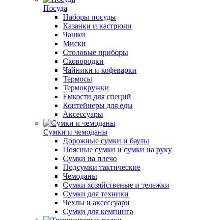
Посуда
Наборы посуды
Казанки и кастрюли
Чашки
Миски
Столовые приборы
Сковородки
Чайники и кофеварки
Термосы
Термокружки
Ёмкости для специй
Контейнеры для еды
Аксессуары
Сумки и чемоданы
Дорожные сумки и баулы
Поясные сумки и сумки на руку
Сумки на плечо
Подсумки тактические
Чемоданы
Сумки хозяйственые и тележки
Сумки для техники
Чехлы и аксессуари
Сумки для кемпинга