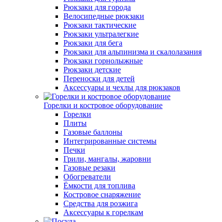
Рюкзаки для города
Велосипедные рюкзаки
Рюкзаки тактические
Рюкзаки ультралегкие
Рюкзаки для бега
Рюкзаки для альпинизма и скалолазания
Рюкзаки горнолыжные
Рюкзаки детские
Переноски для детей
Аксессуары и чехлы для рюкзаков
Горелки и костровое оборудование
Горелки
Плиты
Газовые баллоны
Интегрированные системы
Печки
Грили, мангалы, жаровни
Газовые резаки
Обогреватели
Ёмкости для топлива
Костровое снаряжение
Средства для розжига
Аксессуары к горелкам