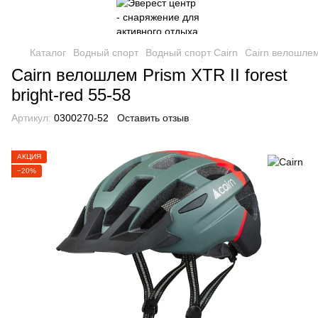
Каталог
Водный спорт
Водный спорт Cairn
Cairn велошлем 
Cairn велошлем Prism XTR II forest
bright-red 55-58
Артикул:
0300270-52
Оставить отзыв
АКЦИЯ
−20%