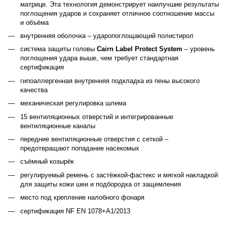
матрице. Эта технология демонстрирует наилучшие результаты
поглощения ударов и сохраняет отличное соотношение массы
и объёма
внутренняя оболочка – ударопоглощающий полистирол
система защиты головы
Cairn Label Protect System
– уровень
поглощения удара выше, чем требует стандартная
сертификация
гипоаллергенная внутренняя подкладка из пены высокого
качества
механическая регулировка шлема
15 вентиляционных отверстий и интегрированные
вентиляционные каналы
передние вентиляционные отверстия с сеткой –
предотвращают попадание насекомых
съёмный козырёк
регулируемый ремень с застёжкой-фастекс и мягкой накладкой
для защиты кожи шеи и подбородка от защемления
место под крепление налобного фонаря
cертификация NF EN 1078+A1/2013