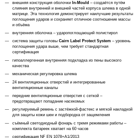
внешняя конструкция оболочки
In-Mould
– создаётся путём
слияния внутренней и внешней частей корпуса шлема в одной
матрице. Эта технология демонстрирует наилучшие результаты
поглощения ударов и сохраняет отличное соотношение массы
и объёма
внутренняя оболочка – ударопоглощающий полистирол
система защиты головы
Cairn Label Protect System
– уровень
поглощения удара выше, чем требует стандартная
сертификация
гипоаллергенная внутренняя подкладка из пены высокого
качества
механическая регулировка шлема
24 вентиляционных отверстий и интегрированные
вентиляционные каналы
передние вентиляционные отверстия с сеткой –
предотвращают попадание насекомых
регулируемый ремень с застёжкой-фастекс и мягкой накладкой
для защиты кожи шеи и подбородка от защемления
съёмный светодиодный фонарь с тремя режимами работы –
комплекта батареек хватает на 60 часов
cертификация NF EN 1078+A1/2013