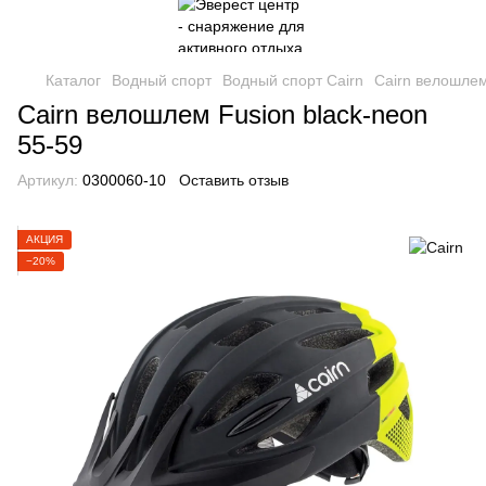
Каталог
Водный спорт
Водный спорт Cairn
Cairn велошлем
Cairn велошлем Fusion black-neon
55-59
Артикул:
0300060-10
Оставить отзыв
АКЦИЯ
−20%