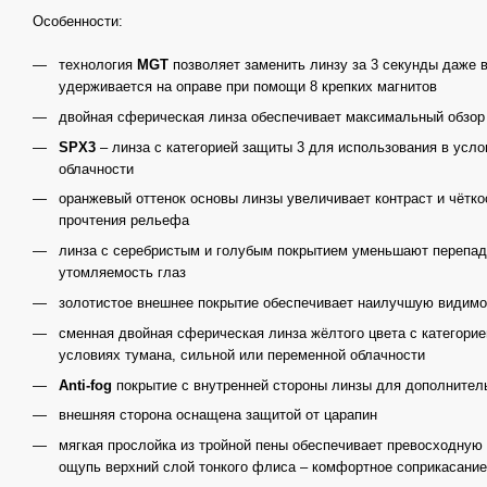
Особенности:
технология
MGT
позволяет заменить линзу за 3 секунды даже в
удерживается на оправе при помощи 8 крепких магнитов
двойная сферическая линза обеспечивает максимальный обзор
SPX3
– линза с категорией защиты 3 для использования в усло
облачности
оранжевый оттенок основы линзы увеличивает контраст и чётк
прочтения рельефа
линза с серебристым и голубым покрытием уменьшают перепад 
утомляемость глаз
золотистое внешнее покрытие обеспечивает наилучшую видимо
сменная двойная сферическая линза жёлтого цвета с категорие
условиях тумана, сильной или переменной облачности
Anti-fog
покрытие с внутренней стороны линзы для дополнител
внешняя сторона оснащена защитой от царапин
мягкая прослойка из тройной пены обеспечивает превосходную 
ощупь верхний слой тонкого флиса – комфортное соприкасание