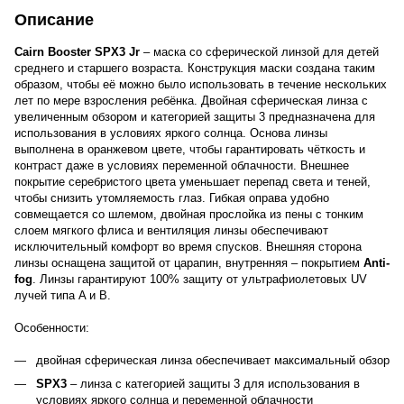
Описание
Cairn Booster SPX3 Jr
– маска со сферической линзой для детей
среднего и старшего возраста. Конструкция маски создана таким
образом, чтобы её можно было использовать в течение нескольких
лет по мере взросления ребёнка. Двойная сферическая линза с
увеличенным обзором и категорией защиты 3 предназначена для
использования в условиях яркого солнца. Основа линзы
выполнена в оранжевом цвете, чтобы гарантировать чёткость и
контраст даже в условиях переменной облачности. Внешнее
покрытие серебристого цвета уменьшает перепад света и теней,
чтобы снизить утомляемость глаз. Гибкая оправа удобно
совмещается со шлемом, двойная прослойка из пены с тонким
слоем мягкого флиса и вентиляция линзы обеспечивают
исключительный комфорт во время спусков. Внешняя сторона
линзы оснащена защитой от царапин, внутренняя – покрытием
Anti-
fog
. Линзы гарантируют 100% защиту от ультрафиолетовых UV
лучей типа A и B.
Особенности:
двойная сферическая линза обеспечивает максимальный обзор
SPX3
– линза с категорией защиты 3 для использования в
условиях яркого солнца и переменной облачности