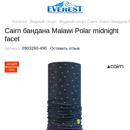
Каталог
Водный спорт
Водный спорт Cairn
Cairn бандана M
Cairn бандана Malawi Polar midnight
facet
Артикул:
0903260-490
Оставить отзыв
АКЦИЯ
−20%