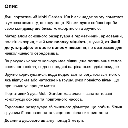
Опис
Душ портативний Mobi Garden 10л black надає змогу помитися
в умовах кемпінгу, походу тощо. Візьми душ з собою і зроби
свою мандрівку ще більш комфортною та зручною.
Матеріалом основного резервуара є герметичний, армований,
полівінілхлорид, який має
високу міцність
, гнучкий,
стійкий
до ультрафіолетового випромінювання
, не є загрозою для
навколишнього середовища.
За рахунок чорного кольору має підвищене поглинання тепла
сонячного світла, вода всередині нагрівається вдвічі швидше.
Зручно користуватися, вода подається та регулюється ногою
яка відпускає або натискає на грушу, руки повністю вільні що
пришвидшує процес миття.
Портативний душ Mobi Garden має власні, запатентовані
конструкції основи та повітряного насоса.
Горловина резервуара збільшеного діаметра що робить більш
зручним її наповнення та чищення після використання.
Довжина душового шлангу понад 3 метри.