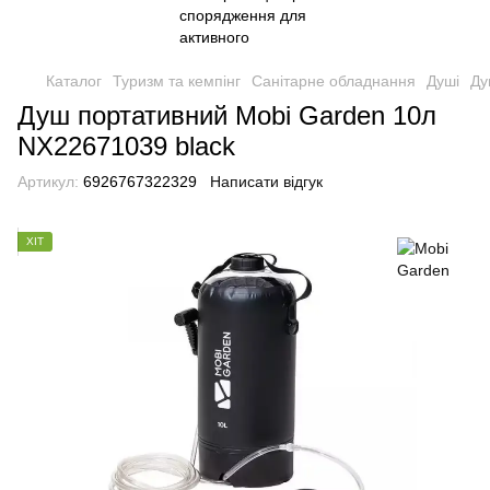
Каталог
Туризм та кемпінг
Санітарне обладнання
Душі
Ду
Душ портативний Mobi Garden 10л
NX22671039 black
Артикул:
6926767322329
Написати відгук
ХІТ