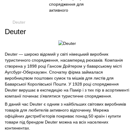
Deuter
Deuter
Deuter — широко відомий у світі німецький виробник
туристичного спорядження, насамперед рюкзаків. Компанія
створена у 1898 році Гансом Дойтером у баварському місті
Аугсбург-Оберхаузен. Спочатку фірма займалася
виробництвом поштових сумок та мішків для листів для
Баварської Королівської Пошти. У 1928 році спорядження
Deuter вирушає в експедицію на Памір і з тих пір в асортименті
компанії починає з'являтися туристичне спорядження.
В даний час Deuter є одним з найбільших світових виробників
товарів для любителів активного відпочинку. Мережа
офіційних дистриб'юторів покриває понад 50 країн і купити
товари під брендом Deuter можна на всіх населених
континентах.