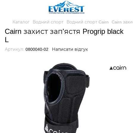
Каталог
Водний спорт
Водний спорт Cairn
Cairn захи
Cairn захист зап'ястя Progrip black
L
Артикул:
0800040-02
Написати відгук