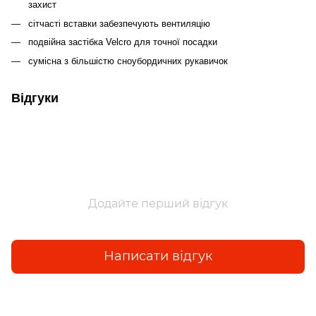
захист
сітчасті вставки забезпечують вентиляцію
подвійна застібка Velcro для точної посадки
сумісна з більшістю сноубордичних рукавичок
Відгуки
Додайте перший відгук
Написати відгук
Доставка
Оплата
Гарантія
Повернення та