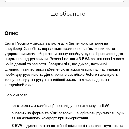
До обраного
Опис
Cairn Progrip
– захист зап'ястя для безпечного катання на
сноуборді. Запобігає переломам променево-зап'ясткових кісток,
ударам і вивихам, зберігаючи повну свободу рухів. Призначені для
надягання під рукавички. Захисні вставки
3 EVA
розташовані з обох
боків долоні та зап'ястя. Завдяки піні, що дихає, потрійної
щільності такі вставки забезпечують амортизацію під час ударів і
необхідну рухливість. Дві стропи із застібкою
Velcro
гарантують
точну посадку на руку та надійний захист під час падінь на
зледенілий схил.
Особливості:
виготовлена з комбінації поліаміду, поліетилену та
EVA
анатомічна форма та м'які вставки – зберігають рухливість руки
та забезпечують комфорт при використанні
3 EVA
– дихаюча піна потрійної щільності гарантує гнучкість та