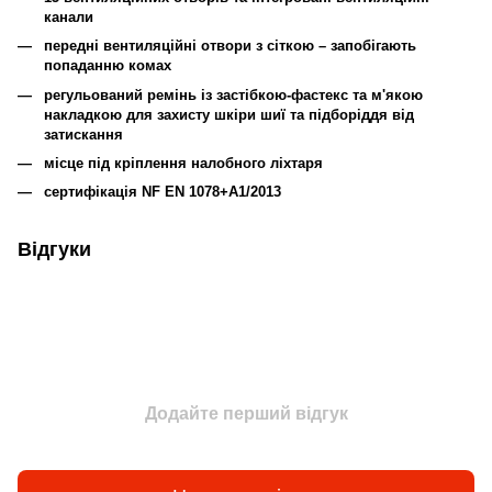
канали
передні вентиляційні отвори з сіткою – запобігають
попаданню комах
регульований ремінь із застібкою-фастекс та м'якою
накладкою для захисту шкіри шиї та підборіддя від
затискання
місце під кріплення налобного ліхтаря
сертифікація NF EN 1078+A1/2013
Відгуки
Додайте перший відгук