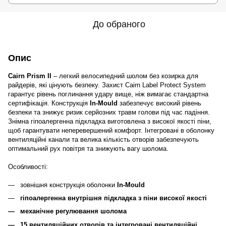
До обраного
Опис
Cairn Prism II
– легкий велосипедний шолом без козирка для
райдерів, які цінують безпеку. Захист Cairn Label Protect System
гарантує рівень поглинання удару вище, ніж вимагає стандартна
сертифікація. Конструкція
In-Mould
забезпечує високий рівень
безпеки та знижує ризик серйозних травм голови під час падіння.
Знімна гіпоалергенна підкладка виготовлена з високої якості піни,
щоб гарантувати неперевершений комфорт. Інтегровані в оболонку
вентиляційні канали та велика кількість отворів забезпечують
оптимальний рух повітря та знижують вагу шолома.
Особливості:
зовнішня конструкція оболонки
In-Mould
гіпоалергенна внутрішня підкладка з піни високої якості
механічне регулювання шолома
15 вентиляційних отворів та інтегровані вентиляційні