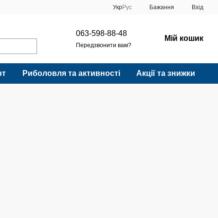
Укр
Рус
Бажання
Вхід
063-598-88-48
Мій кошик
Передзвонити вам?
рт
Риболовля та активності
Акції та знижки