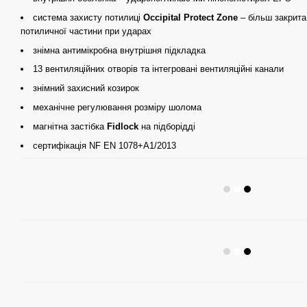
система захисту потилиці
Occipital Protect Zone
– більш закрита
потиличної частини при ударах
знімна антимікробна внутрішня підкладка
13 вентиляційних отворів та інтегровані вентиляційні канали
знімний захисний козирок
механічне регулювання розміру шолома
магнітна застібка
Fidlock
на підборідді
сертифікація NF EN 1078+A1/2013