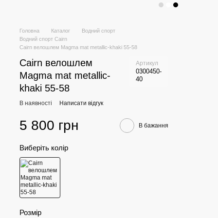
Головна
Каталог
Водний спорт
Водний спорт Cairn
Cairn велошлем Magma mat metallic-khaki 55-58
Cairn велошлем
Артикул
0300450-
Magma mat metallic-
40
khaki 55-58
В наявності
Написати відгук
5 800 грн
В бажання
Виберіть колір
Розмір