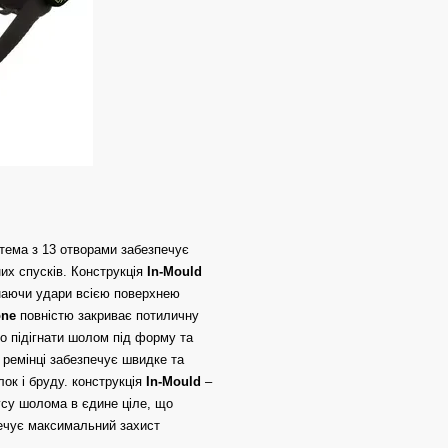
тема з 13 отворами забезпечує
их спусків. Конструкція
In-Mould
инаючи удари всією поверхнею
one
повністю закриває потиличну
о підігнати шолом під форму та
 ремінці забезпечує швидке та
лок і бруду. конструкція
In-Mould
–
усу шолома в єдине ціле, що
печує максимальний захист