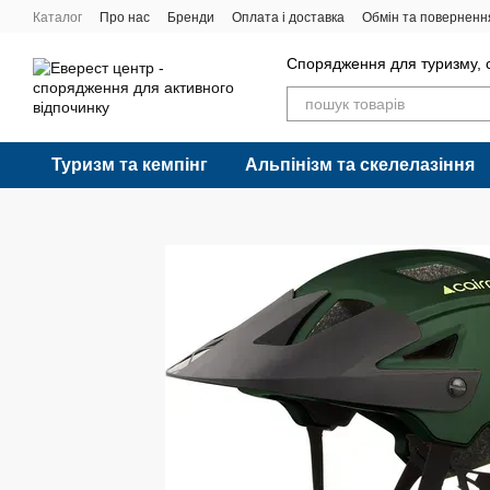
Перейти до основного контенту
Каталог
Про нас
Бренди
Оплата і доставка
Обмін та поверненн
Спорядження для туризму, с
Туризм та кемпінг
Альпінізм та скелелазіння