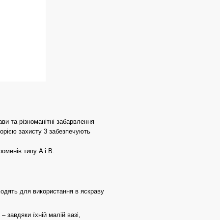
рави та різноманітні забарвлення
егорією захисту 3 забезпечують
менів типу A і B.
дходять для використання в яскраву
– завдяки їхній малій вазі,