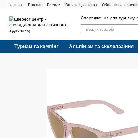
Перейти до основного контенту
Каталог
Про нас
Бренди
Оплата і доставка
Обмін та поверненн
Спорядження для туризму, с
Туризм та кемпінг
Альпінізм та скелелазіння