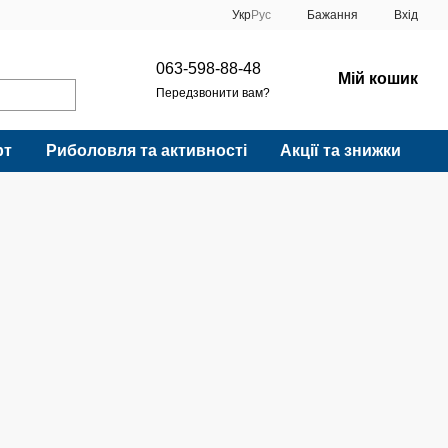
Укр
Рус
Бажання
Вхід
063-598-88-48
Мій кошик
Передзвонити вам?
рт
Риболовля та активності
Акції та знижки