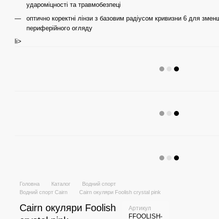
удароміцності та травмобезпеці
оптично коректні лінзи з базовим радіусом кривизни 6 для змен
периферійного огляду
li>
Головна
Каталог
Водний спорт
Водний спорт Cairn
Cairn окуляри Foolish crystal pink
Cairn окуляри Foolish
Артикул
FFOOLISH-