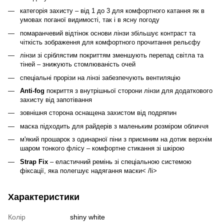
категорія захисту – від 1 до 3 для комфортного катання як в
умовах поганої видимості, так і в ясну погоду
помаранчевий відтінок основи лінзи збільшує контраст та
чіткість зображення для комфортного прочитання рельєфу
лінзи зі сріблястим покриттям зменшують перепад світла та
тіней – знижують стомлюваність очей
спеціальні прорізи на лінзі забезпечують вентиляцію
Anti-fog
покриття з внутрішньої сторони лінзи для додаткового
захисту від запотівання
зовнішня сторона оснащена захистом від подряпин
маска підходить для райдерів з маленьким розміром обличчя
м'який прошарок з одинарної піни з приємним на дотик верхнім
шаром тонкого флісу – комфортне стикання зі шкірою
Strap Fix
– еластичний ремінь зі спеціальною системою
фіксації, яка полегшує надягання маски< /li>
Характеристики
Колір
shiny white