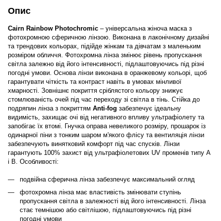
Опис
Cairn Rainbow Photochromic
– універсальна жіноча маска з
фотохромною сферичною лінзою. Виконана в лаконічному дизайні
та трендових кольорах, підійде жінкам та дівчатам з маленьким
розміром обличчя. Фотохромна лінза змінює рівень пропускання
світла залежно від його інтенсивності, підлаштовуючись під різні
погодні умови. Основа лінзи виконана в оранжевому кольорі, щоб
гарантувати чіткість та контраст навіть в умовах мінливої
хмарності. Зовнішнє покриття сріблястого кольору знижує
стомлюваність очей під час переходу зі світла в тінь. Стійка до
подряпин лінза з покриттям
Anti-fog
забезпечує ідеальну
видимість, захищає очі від негативного впливу ультрафіолету та
запобігає їх втомі. Гнучка оправа невеликого розміру, прошарок із
одинарної піни з тонким шаром м'якого флісу та вентиляція лінзи
забезпечують винятковий комфорт під час спусків. Лінзи
гарантують 100% захист від ультрафіолетових UV променів типу A
і B. Особливості:
подвійна сферична лінза забезпечує максимальний огляд
фотохромна лінза має властивість змінювати ступінь
пропускання світла в залежності від його інтенсивності. Лінза
стає темнішою або світлішою, підлаштовуючись під різні
погодні умови