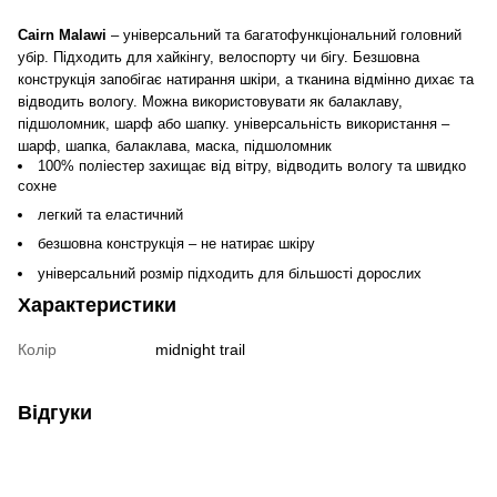
Cairn Malawi
– універсальний та багатофункціональний головний
убір. Підходить для хайкінгу, велоспорту чи бігу. Безшовна
конструкція запобігає натирання шкіри, а тканина відмінно дихає та
відводить вологу. Можна використовувати як балаклаву,
підшоломник, шарф або шапку. універсальність використання –
шарф, шапка, балаклава, маска, підшоломник
100% поліестер захищає від вітру, відводить вологу та швидко
сохне
легкий та еластичний
безшовна конструкція – не натирає шкіру
універсальний розмір підходить для більшості дорослих
Характеристики
Колір
midnight trail
Відгуки