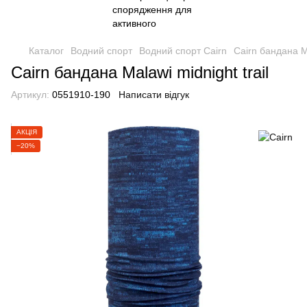
Каталог
Водний спорт
Водний спорт Cairn
Cairn бандана Ma
Cairn бандана Malawi midnight trail
Артикул:
0551910-190
Написати відгук
АКЦІЯ
−20%