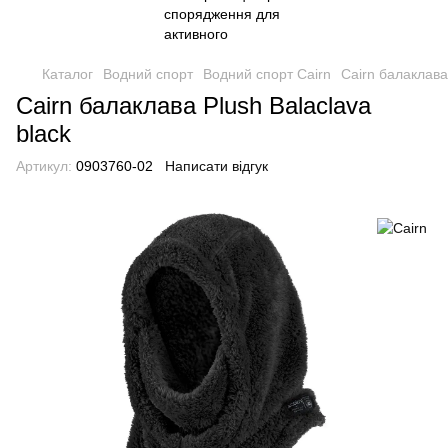
Каталог
Водний спорт
Водний спорт Cairn
Cairn балаклава
Cairn балаклава Plush Balaclava
black
Артикул:
0903760-02
Написати відгук