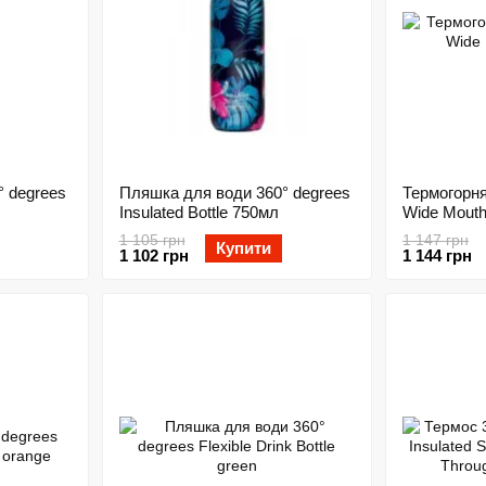
° degrees
Пляшка для води 360° degrees
Термогорня
Insulated Bottle 750мл
Wide Mouth
1 105 грн
1 147 грн
Купити
1 102 грн
1 144 грн