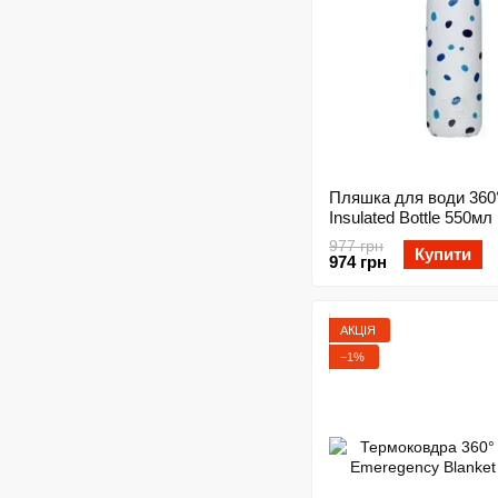
Пляшка для води 360
Insulated Bottle 550мл
977 грн
Купити
974 грн
АКЦІЯ
−1%