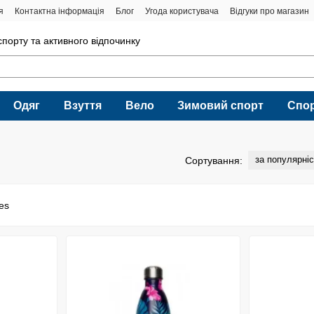
я
Контактна інформація
Блог
Угода користувача
Відгуки про магазин
порту та активного відпочинку
Одяг
Взуття
Вело
Зимовий спорт
Спо
за популярні
Сортування: