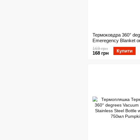
Термоковдра 360° deg
Emeregency Blanket o
169 грн
Купити
168 грн