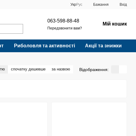
Укр
Рус
Бажання
Вхід
063-598-88-48
Мій кошик
Передзвонити вам?
рт
Риболовля та активності
Акції та знижки
стю
спочатку дешевше
за назвою
Відображення: