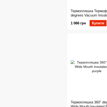
Термопляшка Термофл
degrees Vacuum Insul
Stainless Steel Bottle 
1 066 грн
Купити
750мл Pumpkin
Термопляшка 360° de
Wide Mouth Insulated 