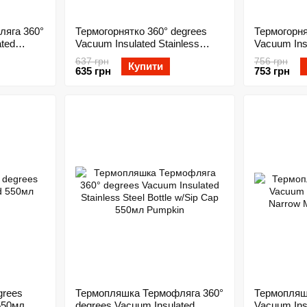
яга 360°
Термогорнятко 360° degrees
Термогорня
ated
Vacuum Insulated Stainless
Vacuum Insu
w/Sip Cap
Travel Mug Regular Denim
Travel Mug
637 грн
756 грн
Купити
635 грн
753 грн
grees
Термопляшка Термофляга 360°
Термопляш
550мл
degrees Vacuum Insulated
Vacuum Insu