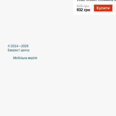
purple
935 грн
Купити
932 грн
© 2014—2026
Еверест центр
Мобільна версія