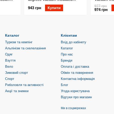
Stainless Steel Bottle w/Sip Cap
Narrow Mou
977 грн
943 грн
Купити
550мл Pumpkin
974 грн
Каталог
Клієнтам
Туризм та кемпінг
Вхід до кабінету
Альпінізм та скелелазіння
Каталог
Одяг
Про нас
Взуття
Бренди
Вело
Оплата і доставка
Зимовий спорт
Обмін та повернення
Спорт
Контактна інформація
Риболовля та активності
Блог
Акції та знижки
Угода користувача
Відгуки про магазин
Ми в соцмережах