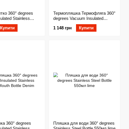
тко 360° degrees
Термопляшка Термофляга 360°
lated Stainless
degrees Vacuum Insulated
 Large Denim
Stainless Steel Bottle w/Sip Cap
Купити
1 148 грн
Купити
turquoise
ка 360° degrees
Пляшка для води 360° degrees
lated Stainless
Stainless Steel Bottle 550мл lime