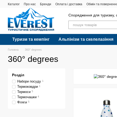
Перейти до основного контенту
Каталог
Про нас
Бренди
Оплата і доставка
Обмін та поверненн
Спорядження для туризму, с
Туризм та кемпінг
Альпінізм та скелелазіння
Головна
360° degrees
360° degrees
Розділ
Набори посуду
1
Термоковдри
1
Термоси
5
Термочашки
4
Фляги
5