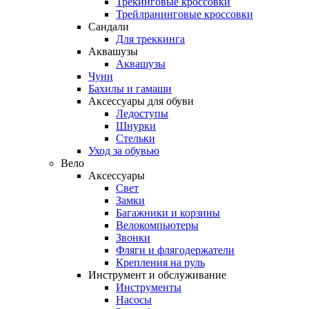
Трекинговые кроссовки
Трейлранинговые кроссовки
Сандали
Для треккинга
Аквашузы
Аквашузы
Чуни
Бахилы и гамаши
Аксессуары для обуви
Ледоступы
Шнурки
Стельки
Уход за обувью
Вело
Аксессуары
Свет
Замки
Багажники и корзины
Велокомпьютеры
Звонки
Фляги и флягодержатели
Крепления на руль
Инструмент и обслуживание
Инструменты
Насосы