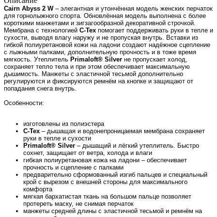
Описание
Cairn Abyss 2 W
– элегантная и утончённая модель женских перчаток
для горнолыжного спорта. Обновлённая модель выполнена с более
короткими манжетами и зигзагообразной декоративной строчкой.
Мембрана с технологией
С-Tex
помогает поддерживать руки в тепле и
сухости, выводя влагу наружу и не пропуская внутрь. Вставки из
гибкой полиуретановой кожи на ладони создают надёжное сцепление
с лыжными палками, дополнительную прочность и в тоже время
мягкость. Утеплитель
Primaloft®
Silver
не пропускает холод,
сохраняет тепло тела и при этом обеспечивает максимальную
дышимость. Манжеты с эластичной тесьмой дополнительно
регулируются и фиксируются ремнём на кнопке и защищают от
попадания снега внутрь.
Особенности:
изготовлены из полиэстера
С-Tex
– дышащая и водонепроницаемая мембрана сохраняет
руки в тепле и сухости
Primaloft® Silver
– дышащий и лёгкий утеплитель. Быстро
сохнет, защищает от ветра, холода и влаги
гибкая полиуретановая кожа на ладони – обеспечивает
прочность и сцепление с палками
предварительно сформованный изгиб пальцев и специальный
крой с вырезом с внешней стороны для максимального
комфорта
мягкая бархатистая ткань на большом пальце позволяет
протереть маску, не снимая перчаток
манжеты средней длины с эластичной тесьмой и ремнём на