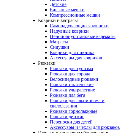
Детские
Бивачные мешки
Компрессионные мешки
Коврики и матрасы
Самонадувающиеся коврики
Надувные коврики
Пенополиуритановые карематы
Матрасы
Сидушки
Коврики для пикника
Аксессуары для ковриков
Рюкзаки
Рюкзаки для туризма
Рюкзаки для города
Велосипедные рюкзаки
Рюкзаки тактические
Рюкзаки ультралегкие
Рюкзаки для бега
Рюкзаки для альпинизма и
скалолазания
Рюкзаки горнолыжные
Рюкзаки детские
Переноски для детей
Аксессуары и чехлы для рюкзаков
Горелки и костровое оборудование