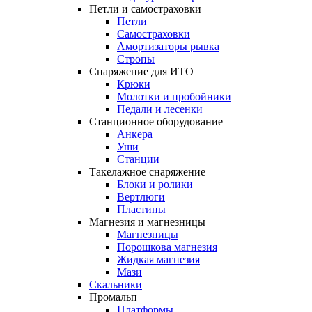
Петли и самостраховки
Петли
Самостраховки
Амортизаторы рывка
Стропы
Снаряжение для ИТО
Крюки
Молотки и пробойники
Педали и лесенки
Станционное оборудование
Анкера
Уши
Станции
Такелажное снаряжение
Блоки и ролики
Вертлюги
Пластины
Магнезия и магнезницы
Магнезницы
Порошкова магнезия
Жидкая магнезия
Мази
Скальники
Промальп
Платформы