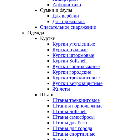
Арбористика
Сумки и баулы
Для верёвки
Для промальпа
Спасательное снаряжение
Одежда
Куртки
Куртки утепленные
Куртки пуховые
Куртки штормовые
Куртки Softshell
Куртки горнолыжные
Куртки городские
Куртки треккинговые
Куртки ветрозащитные
Жилеты
Штаны
Штаны треккинговые
Штаниы горнолыжные
Штаны Softshell
Штаны самосбросы
Штаны для бега
Штаны для города
Штаны спортивные
Ремни