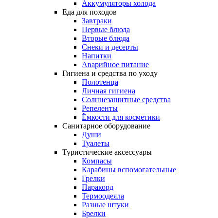
Аккумуляторы холода
Еда для походов
Завтраки
Первые блюда
Вторые блюда
Снеки и десерты
Напитки
Аварийное питание
Гигиена и средства по уходу
Полотенца
Личная гигиена
Солнцезащитные средства
Репеленты
Ёмкости для косметики
Санитарное оборудование
Души
Туалеты
Туристические аксессуары
Компасы
Карабины вспомогательные
Грелки
Паракорд
Термоодеяла
Разные штуки
Брелки