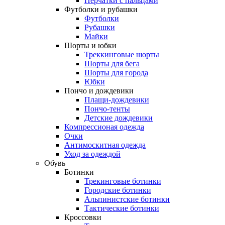
Перчатки с пальцами
Футболки и рубашки
Футболки
Рубашки
Майки
Шорты и юбки
Треккинговые шорты
Шорты для бега
Шорты для города
Юбки
Пончо и дождевики
Плащи-дождевики
Пончо-тенты
Детские дождевики
Компрессионая одежда
Очки
Антимоскитная одежда
Уход за одеждой
Обувь
Ботинки
Трекинговые ботинки
Городские ботинки
Альпинистские ботинки
Тактические ботинки
Кроссовки