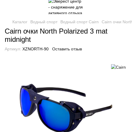
Каталог
Водный спорт
Водный спорт Cairn
Cairn очки Nort
Cairn очки North Polarized 3 mat
midnight
Артикул:
XZNORTH-90
Оставить отзыв