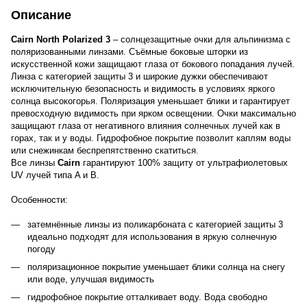
Описание
Cairn North Polarized 3
– солнцезащитные очки для альпинизма с
поляризованными линзами. Съёмные боковые шторки из
искусственной кожи защищают глаза от бокового попадания лучей.
Линза с категорией защиты 3 и широкие дужки обеспечивают
исключительную безопасность и видимость в условиях яркого
солнца высокогорья. Поляризация уменьшает блики и гарантирует
превосходную видимость при ярком освещении. Очки максимально
защищают глаза от негативного влияния солнечных лучей как в
горах, так и у воды. Гидрофобное покрытие позволит каплям воды
или снежинкам беспрепятственно скатиться.
Все линзы
Cairn
гарантируют 100% защиту от ультрафиолетовых
UV лучей типа A и B.
Особенности:
затемнённые линзы из поликарбоната с категорией защиты 3
идеально подходят для использования в яркую солнечную
погоду
поляризационное покрытие уменьшает блики солнца на снегу
или воде, улучшая видимость
гидрофобное покрытие отталкивает воду. Вода свободно