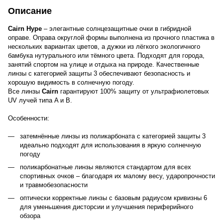
Описание
Cairn Hype
– элегантные солнцезащитные очки в гибридной
оправе. Оправа округлой формы выполнена из прочного пластика в
нескольких вариантах цветов, а дужки из лёгкого экологичного
бамбука нутурального или тёмного цвета. Подходят для города,
занятий спортом на улице и отдыха на природе. Качественные
линзы с категорией защиты 3 обеспечивают безопасность и
хорошую видимость в солнечную погоду.
Все линзы
Cairn
гарантируют 100% защиту от ультрафиолетовых
UV лучей типа A и B.
Особенности:
затемнённые линзы из поликарбоната с категорией защиты 3
идеально подходят для использования в яркую солнечную
погоду
поликарбонатные линзы являются стандартом для всех
спортивных очков – благодаря их малому весу, ударопрочности
и травмобезопасности
оптически корректные линзы с базовым радиусом кривизны 6
для уменьшения дисторсии и улучшения периферийного
обзора