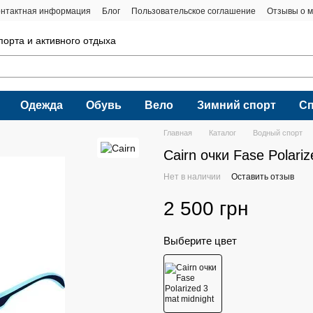
онтактная информация
Блог
Пользовательское соглашение
Отзывы о м
порта и активного отдыха
Одежда
Обувь
Вело
Зимний спорт
С
Главная
Каталог
Водный спорт
Cairn очки Fase Polariz
Нет в наличии
Оставить отзыв
2 500 грн
Выберите цвет