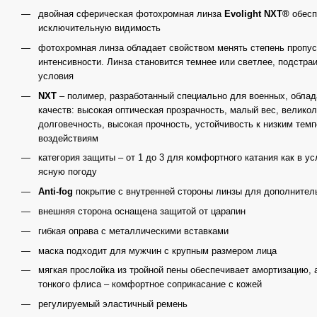
двойная сферическая фотохромная линза
Evolight NXT®
обесп
исключительную видимость
фотохромная линза обладает свойством менять степень пропуск
интенсивности. Линза становится темнее или светлее, подстра
условия
NXT
– полимер, разработанный специально для военных, обла
качеств: высокая оптическая прозрачность, малый вес, велико
долговечность, высокая прочность, устойчивость к низким тем
воздействиям
категория защиты – от 1 до 3 для комфортного катания как в ус
ясную погоду
Anti-fog
покрытие с внутренней стороны линзы для дополнител
внешняя сторона оснащена защитой от царапин
гибкая оправа с металлическими вставками
маска подходит для мужчин с крупным размером лица
мягкая прослойка из тройной пены обеспечивает амортизацию, 
тонкого флиса – комфортное соприкасание с кожей
регулируемый эластичный ремень