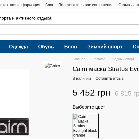
онтактная информация
Блог
Пользовательское соглашение
Отзывы о м
порта и активного отдыха
Одежда
Обувь
Вело
Зимний спорт
С
Главная
Каталог
Водный спорт
Cairn маска Stratos Evo
В наличии
Оставить отзыв
5 452 грн
6 815 г
Выберите цвет