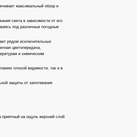
ечивает максимальный обзор и
ания света в зависимости от его
иваясь под различные погодные
дает рядом исключительных
лепная цветопередача,
пературам и химическим
ловиях плохой видимости, так и в
ьной защиты от запотевания
а приятный на ощупь верхний слой