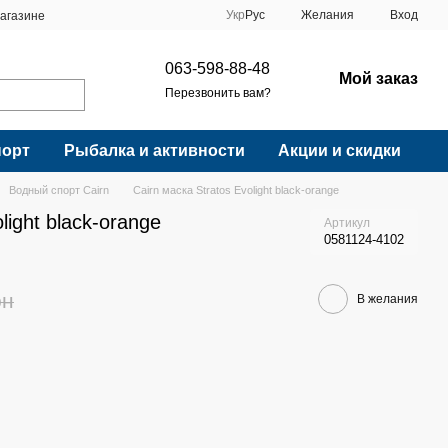
Укр
Рус
Желания
Вход
агазине
063-598-88-48
Мой заказ
Перезвонить вам?
порт
Рыбалка и активности
Акции и скидки
Водный спорт Cairn
Cairn маска Stratos Evolight black-orange
light black-orange
Артикул
0581124-4102
рн
В желания