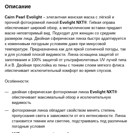
Описание
Cairn Pearl Evolight
– элегантная женская маска с лёгкой и
прочной фотохромной линзой
Evolight NXT®
. Гибкая оправа
обеспечивает широкий обзор, а металлические вставки придают
маске неповторимый вид. Подходит для женщин со средним
размером лица. Двойная сферическая линза быстро адаптируется
к изменчивым погодным условиям даже при минусовой
температуре. Предназначена как для яркой солнечной погоды, так
и для условий плохой видимости. Линза оснащена защитой от
запотевания и 100% защитой от ультрафиолетовых UV лучей типа
A и B. Двойная прослойка из пены с тонким слоем мягкого флиса
обеспечивает исключительный комфорт во время спусков.
Особенности:
двойная сферическая фотохромная линза
Evolight NXT®
обеспечивает максимальный обзор и исключительную
видимость
фотохромная линза обладает свойством менять степень
пропускания света в зависимости от его интенсивности. Линза
становится темнее или светлее, подстраиваясь под различные
погодные условия