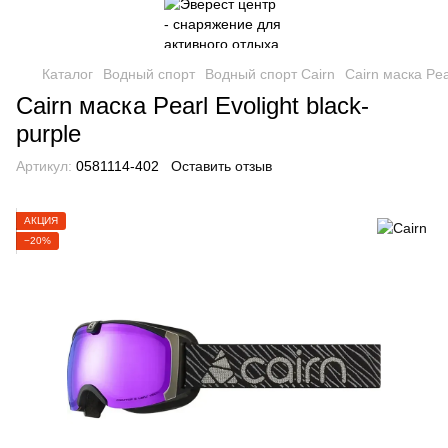
Каталог
Водный спорт
Водный спорт Cairn
Cairn маска Pear
Cairn маска Pearl Evolight black-
purple
Артикул:
0581114-402
Оставить отзыв
АКЦИЯ
−20%