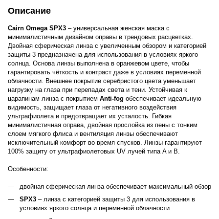
Описание
Cairn Omega SPX3
– универсальная женская маска с
минималистичным дизайном оправы в трендовых расцветках.
Двойная сферическая линза с увеличенным обзором и категорией
защиты 3 предназначена для использования в условиях яркого
солнца. Основа линзы выполнена в оранжевом цвете, чтобы
гарантировать чёткость и контраст даже в условиях переменной
облачности. Внешнее покрытие серебристого цвета уменьшает
нагрузку на глаза при перепадах света и тени. Устойчивая к
царапинам линза с покрытием
Anti-fog
обеспечивает идеальную
видимость, защищает глаза от негативного воздействия
ультрафиолета и предотвращает их усталость. Гибкая
минималистичная оправа, двойная прослойка из пены с тонким
слоем мягкого флиса и вентиляция линзы обеспечивают
исключительный комфорт во время спусков. Линзы гарантируют
100% защиту от ультрафиолетовых UV лучей типа A и B.
Особенности:
двойная сферическая линза обеспечивает максимальный обзор
SPX3
– линза с категорией защиты 3 для использования в
условиях яркого солнца и переменной облачности