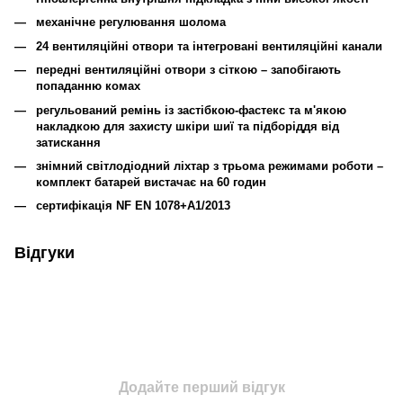
механічне регулювання шолома
24 вентиляційні отвори та інтегровані вентиляційні канали
передні вентиляційні отвори з сіткою – запобігають
попаданню комах
регульований ремінь із застібкою-фастекс та м'якою
накладкою для захисту шкіри шиї та підборіддя від
затискання
знімний світлодіодний ліхтар з трьома режимами роботи –
комплект батарей вистачає на 60 годин
сертифікація NF EN 1078+A1/2013
Відгуки
Додайте перший відгук