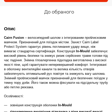
До обраного
Опис
Cairn Fusion
– велосипедний шолом з інтегрованим проблисковим
маячком. Призначений для поїздок містом. Захист Cairn Label
Protect System гарантує рівень поглинання удару вище, ніж
вимагає стандартна сертифікація. Конструкція
In-Mould
забезпечує
високий рівень безпеки та знижує ризик серйозних травм голови під
час падіння. Знімна гіпоалергенна підкладка виготовлена з високої
якості піни, щоб гарантувати неперевершений комфорт. Інтегровані
в оболонку вентиляційні канали та велика кількість отворів
забезпечують оптимальний рух повітря та знижують вагу шолома.
Знімний проблисковий маячок призначений для безпечних поїздок у
темну пору доби. Його також можна фіксувати на підсідельну трубу
або петлю рюкзака.
Особливості:
зовнішня конструкція оболонки
In-Mould
гіпоалергенна внутрішня підкладка з піни високої якості