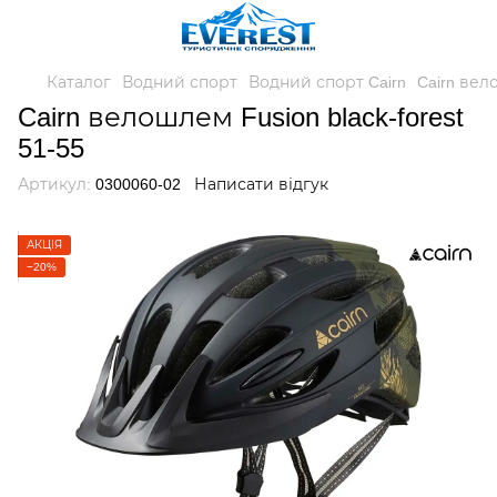
Каталог
Водний спорт
Водний спорт Cairn
Cairn вело
Cairn велошлем Fusion black-forest
51-55
Артикул:
0300060-02
Написати відгук
АКЦІЯ
−20%