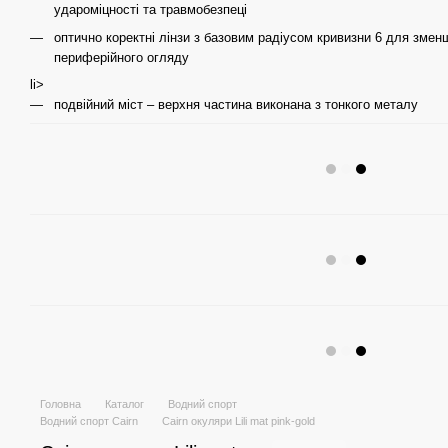
удароміцності та травмобезпеці
оптично коректні лінзи з базовим радіусом кривизни 6 для змен
периферійного огляду
li>
подвійний міст – верхня частина виконана з тонкого металу
Головна
Каталог
Водний спорт
Водний спорт Cairn
Cairn окуляри Lili mat pink-gold