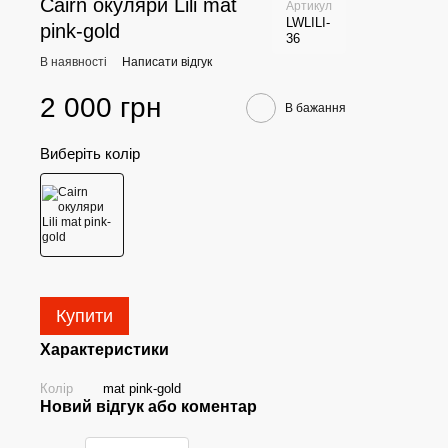
Cairn окуляри Lili mat
Артикул
LWLILI-
pink-gold
36
В наявності
Написати відгук
2 000 грн
В бажання
Виберіть колір
Купити
Характеристики
Колір
mat pink-gold
Новий відгук або коментар