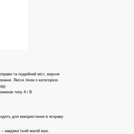
оправи та подвійний міст, верхня
нанні. Якісні лінзи з категорією
оду.
менів типу A і B.
дходять для використання в яскраву
– завдяки їхній малій вазі,