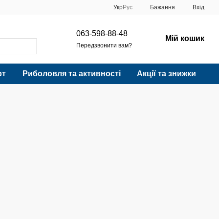
Укр
Рус
Бажання
Вхід
063-598-88-48
Мій кошик
Передзвонити вам?
рт
Риболовля та активності
Акції та знижки