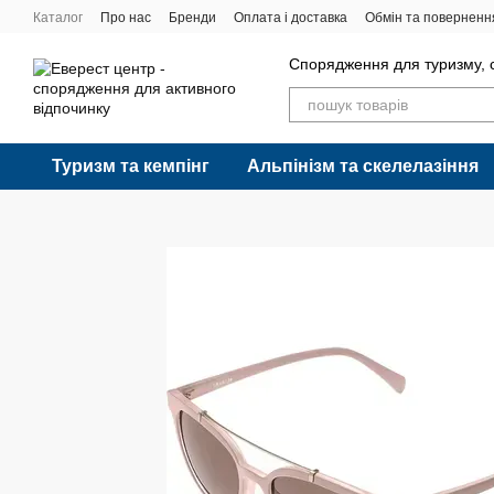
Перейти до основного контенту
Каталог
Про нас
Бренди
Оплата і доставка
Обмін та поверненн
Спорядження для туризму, с
Туризм та кемпінг
Альпінізм та скелелазіння