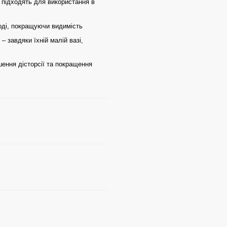
о підходять для використання в
воді, покращуючи видимість
– завдяки їхній малій вазі,
шення дісторсії та покращення