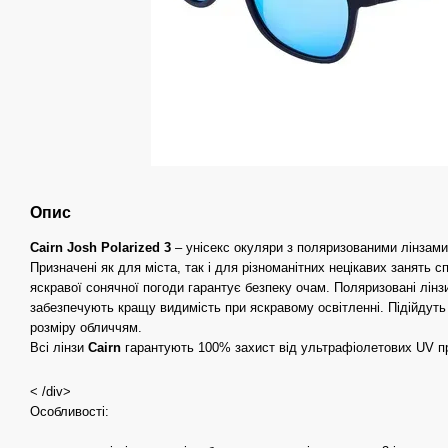
Опис
Cairn Josh Polarized 3
– унісекс окуляри з поляризованими лінзами
Призначені як для міста, так і для різноманітних нецікавих занять с
яскравої сонячної погоди гарантує безпеку очам. Поляризовані лінз
забезпечують кращу видимість при яскравому освітленні. Підійдуть 
розміру обличчям.
Всі лінзи
Cairn
гарантують 100% захист від ультрафіолетових UV пр
< /div>
Особливості: