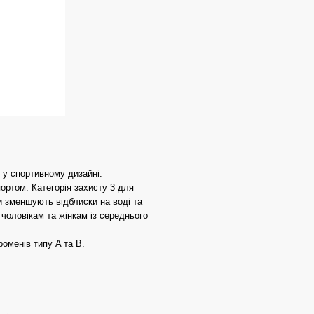
 у спортивному дизайні.
портом. Категорія захисту 3 для
и зменшують відблиски на воді та
чоловікам та жінкам із середнього
оменів типу A та B.