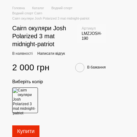
Головна
Каталог
Водний спорт
Водний спорт Cairn
Cairn окуляри Josh Polarized 3 mat midnight-patriot
Cairn окуляри Josh
Артикул
LMZJOSH-
Polarized 3 mat
190
midnight-patriot
В наявності
Написати відгук
2 000 грн
В бажання
Виберіть колір
Купити