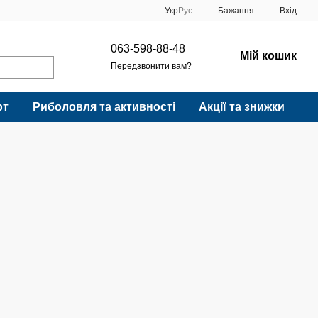
Укр
Рус
Бажання
Вхід
063-598-88-48
Мій кошик
Передзвонити вам?
рт
Риболовля та активності
Акції та знижки