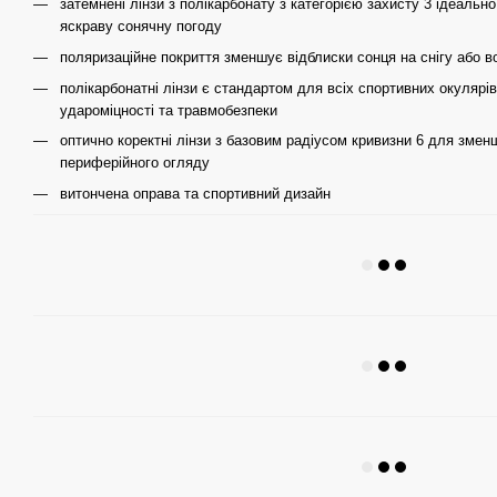
затемнені лінзи з полікарбонату з категорією захисту 3 ідеальн
яскраву сонячну погоду
поляризаційне покриття зменшує відблиски сонця на снігу або 
полікарбонатні лінзи є стандартом для всіх спортивних окулярів 
удароміцності та травмобезпеки
оптично коректні лінзи з базовим радіусом кривизни 6 для змен
периферійного огляду
витончена оправа та спортивний дизайн