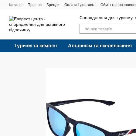
Перейти до основного контенту
Каталог
Про нас
Бренди
Оплата і доставка
Обмін та поверненн
Спорядження для туризму, с
Туризм та кемпінг
Альпінізм та скелелазіння