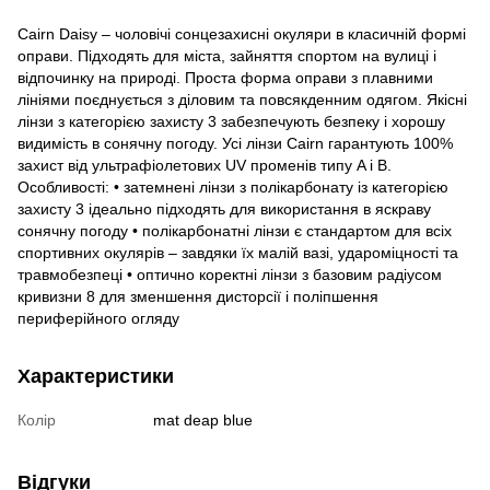
Cairn Daisy – чоловічі сонцезахисні окуляри в класичній формі
оправи. Підходять для міста, зайняття спортом на вулиці і
відпочинку на природі. Проста форма оправи з плавними
лініями поєднується з діловим та повсякденним одягом. Якісні
лінзи з категорією захисту 3 забезпечують безпеку і хорошу
видимість в сонячну погоду. Усі лінзи Cairn гарантують 100%
захист від ультрафіолетових UV променів типу A і B.
Особливості: • затемнені лінзи з полікарбонату із категорією
захисту 3 ідеально підходять для використання в яскраву
сонячну погоду • полікарбонатні лінзи є стандартом для всіх
спортивних окулярів – завдяки їх малій вазі, удароміцності та
травмобезпеці • оптично коректні лінзи з базовим радіусом
кривизни 8 для зменшення дисторсії і поліпшення
периферійного огляду
Характеристики
Колір
mat deap blue
Відгуки