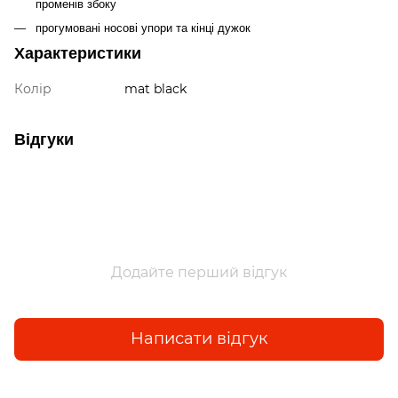
променів збоку
прогумовані носові упори та кінці дужок
Характеристики
Колір
mat black
Відгуки
Додайте перший відгук
Написати відгук
Доставка
Оплата
Гарантія
Повернення та