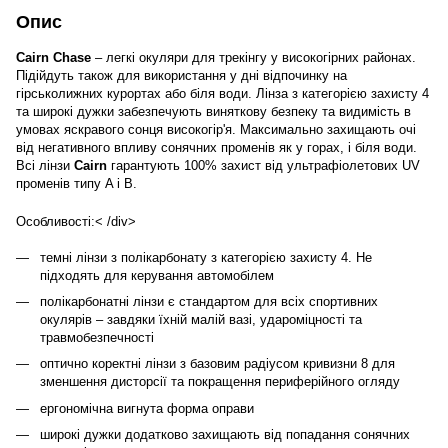
Опис
Cairn Chase
– легкі окуляри для трекінгу у високогірних районах.
Підійдуть також для використання у дні відпочинку на
гірськолижних курортах або біля води. Лінза з категорією захисту 4
та широкі дужки забезпечують виняткову безпеку та видимість в
умовах яскравого сонця високогір'я. Максимально захищають очі
від негативного впливу сонячних променів як у горах, і біля води.
Всі лінзи
Cairn
гарантують 100% захист від ультрафіолетових UV
променів типу A і B.
Особливості:< /div>
темні лінзи з полікарбонату з категорією захисту 4. Не
підходять для керування автомобілем
полікарбонатні лінзи є стандартом для всіх спортивних
окулярів – завдяки їхній малій вазі, удароміцності та
травмобезпечності
оптично коректні лінзи з базовим радіусом кривизни 8 для
зменшення дисторсії та покращення периферійного огляду
ергономічна вигнута форма оправи
широкі дужки додатково захищають від попадання сонячних