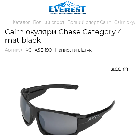
Каталог
Водний спорт
Водний спорт Cairn
Cairn оку
Cairn окуляри Chase Category 4
mat black
Артикул:
XCHASE-190
Написати відгук