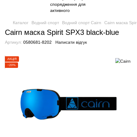
Каталог
Водний спорт
Водний спорт Cairn
Cairn маска Spir
Cairn маска Spirit SPX3 black-blue
Артикул:
0580681-8202
Написати відгук
АКЦІЯ
−20%