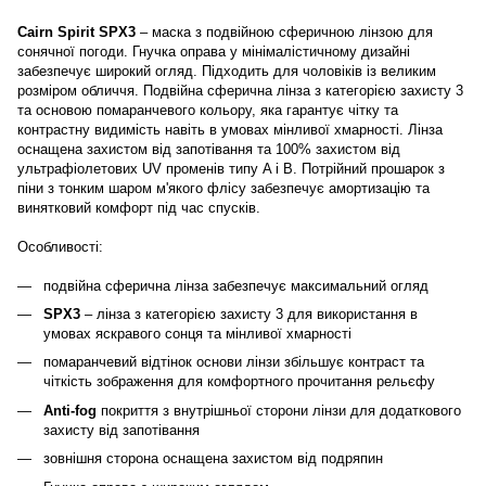
Cairn Spirit SPX3
– маска з подвійною сферичною лінзою для
сонячної погоди. Гнучка оправа у мінімалістичному дизайні
забезпечує широкий огляд. Підходить для чоловіків із великим
розміром обличчя. Подвійна сферична лінза з категорією захисту 3
та основою помаранчевого кольору, яка гарантує чітку та
контрастну видимість навіть в умовах мінливої хмарності. Лінза
оснащена захистом від запотівання та 100% захистом від
ультрафіолетових UV променів типу A і B. Потрійний прошарок з
піни з тонким шаром м'якого флісу забезпечує амортизацію та
винятковий комфорт під час спусків.
Особливості:
подвійна сферична лінза забезпечує максимальний огляд
SPX3
– лінза з категорією захисту 3 для використання в
умовах яскравого сонця та мінливої хмарності
помаранчевий відтінок основи лінзи збільшує контраст та
чіткість зображення для комфортного прочитання рельєфу
Anti-fog
покриття з внутрішньої сторони лінзи для додаткового
захисту від запотівання
зовнішня сторона оснащена захистом від подряпин