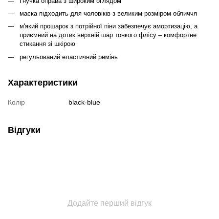
Гнучка оправа з широким оглядом
маска підходить для чоловіків з великим розміром обличчя
м'який прошарок з потрійної піни забезпечує амортизацію, а
приємний на дотик верхній шар тонкого флісу – комфортне
стикання зі шкірою
регульований еластичний ремінь
Характеристики
Колір
black-blue
Відгуки
Додайте перший відгук