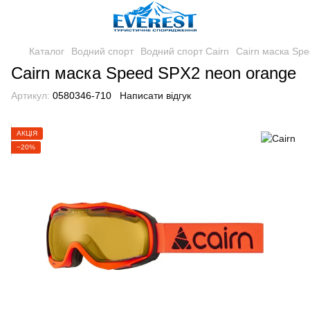
Каталог
Водний спорт
Водний спорт Cairn
Cairn маска Sp
Cairn маска Speed SPX2 neon orange
Артикул:
0580346-710
Написати відгук
АКЦІЯ
−20%