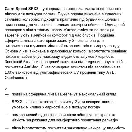
Cairn Speed SPX2
– універсальна чоловіча маска зі сферичною
лінзою для похмурої погоди. Гнучка оправа виконана в сучасних
стильних кольорах, підходить практично під будь-який шолом і
призначена для чоловіків з великим розміром обличчя. Одинарний
прошарок з піни з тонким шаром м'якого флісу та вентиляція
забезпечують винятковий комфорт під час спусків. Подвійна
сферична лінза з категорією захисту 2 призначена для
використання в умовах мінливої хмарності або в хмарну погоду.
Основа лінзи виконана в оранжевому кольорі, а золотисте зовнішнє
покриття забезпечує найкращу видимість за умов хмарності.
Зовнішній бік лінзи оснащений захистом від подряпин, внутрішній –
покриттям
Anti-fog
. Лінза оснащена захистом від запотівання та
100% захистом від ультрафіолетових UV променів типу A і B.
Особливості:
>
подвійна сферична лінза забезпечує максимальний огляд
SPX2
– лінза з категорією захисту 2 для використання в
умовах мінливої хмарності або в похмуру погоду
помаранчевий відтінок основи лінзи збільшує контраст та
чіткість зображення для комфортного прочитання рельєфу
лінза із золотистим покриттям забезпечує найкращу видимість