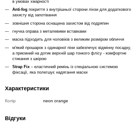
в умовах хмарності
Anti-fog
покриття з внутрішньої сторони лінзи для додаткового
захисту від запотівання
зовнішня сторона оснащена захистом від подряпин
гнучка оправа з металевими вставками
маска підходить для чоловіків з великим розміром обличчя
м'який прошарок з одинарної піни забезпечує відмінну посадку,
а приємний на дотик верхній шар тонкого флісу - комфортне
стикання з шкірою
Strap Fix
– еластичний ремінь із спеціальною системою
фіксації, яка полегшує надягання маски
Характеристики
Колір
neon orange
Відгуки