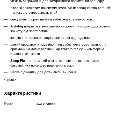
чіткість зображення для комфортного прочитання рельєфу
лінза зі сріблястим покриттям зменшує перепад світла та тіней
– знижує стомлюваність очей
спеціальні прорізи на лінзі забезпечують вентиляцію
Anti-fog
покриття з внутрішньої сторони лінзи для додаткового
захисту від запотівання
зовнішня сторона оснащена захистом від подряпин
м'який прошарок з подвійної піни забезпечує амортизацію , а
приємний на дотик верхній шар тонкого флісу – комфортне
стикання зі шкірою
Strap Fix
– еластичний ремінь із спеціальною системою
фіксації, яка полегшує надягання маски
маска підходить для дітей віком 4-8 років
< /font>
Характеристики
Колір
azure-lemon