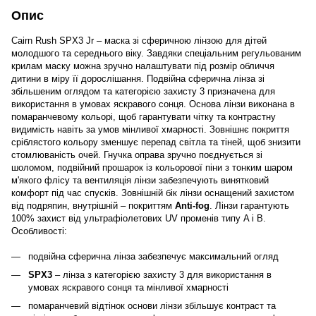
Опис
Cairn Rush SPX3 Jr – маска зі сферичною лінзою для дітей
молодшого та середнього віку. Завдяки спеціальним регульованим
крилам маску можна зручно налаштувати під розмір обличчя
дитини в міру її дорослішання. Подвійна сферична лінза зі
збільшеним оглядом та категорією захисту 3 призначена для
використання в умовах яскравого сонця. Основа лінзи виконана в
помаранчевому кольорі, щоб гарантувати чітку та контрастну
видимість навіть за умов мінливої хмарності. Зовнішнє покриття
сріблястого кольору зменшує перепад світла та тіней, щоб знизити
стомлюваність очей. Гнучка оправа зручно поєднується зі
шоломом, подвійний прошарок із кольорової піни з тонким шаром
м'якого флісу та вентиляція лінзи забезпечують винятковий
комфорт під час спусків. Зовнішній бік лінзи оснащений захистом
від подряпин, внутрішній – покриттям
Anti-fog
. Лінзи гарантують
100% захист від ультрафіолетових UV променів типу A і B.
Особливості:
подвійна сферична лінза забезпечує максимальний огляд
SPX3
– лінза з категорією захисту 3 для використання в
умовах яскравого сонця та мінливої хмарності
помаранчевий відтінок основи лінзи збільшує контраст та