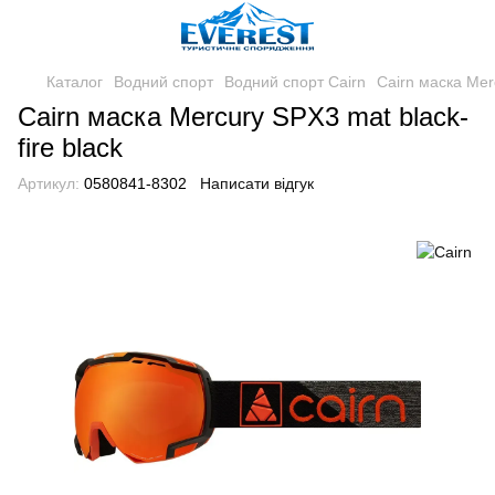
Каталог
Водний спорт
Водний спорт Cairn
Cairn маска Merc
Cairn маска Mercury SPX3 mat black-
fire black
Артикул:
0580841-8302
Написати відгук