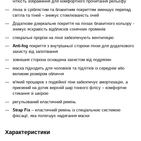
чіткість зображення для комфортного прочитання рельєфу
лінза зі сріблястим та блакитним покриттям зменшує перепад
світла та тіней – знижує стомлюваність очей
Додаткове дзеркальне покриття на лінзах блакитного кольору -
знижує яскравість відблисків сонячних променів
спеціальні прорізи на лінзі забезпечують вентиляцію
Anti-fog
покриття з внутрішньої сторони лінзи для додаткового
захисту від запотівання
зовнішня сторона оснащена захистом від подряпин
маска підходить для чоловіків та підлітків із середнім або
великим розміром обличчя
м'який прошарок з подвійної піни забезпечує амортизацію, а
приємний на дотик верхній шар тонкого флісу – комфортне
стикання зі шкірою
регульований еластичний ремінь
Strap Fix
– еластичний ремінь із спеціальною системою
фіксації, яка полегшує надягання маски
Характеристики