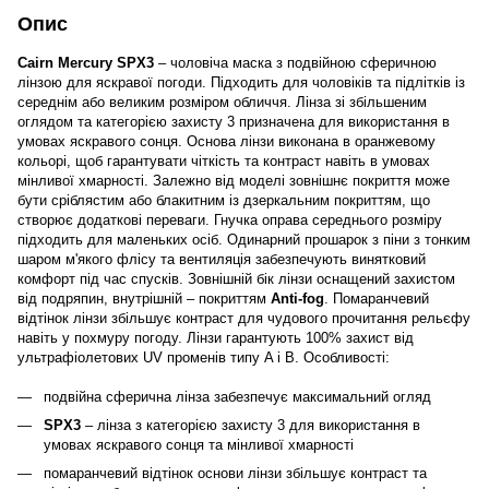
Опис
Cairn Mercury SPX3
– чоловіча маска з подвійною сферичною
лінзою для яскравої погоди. Підходить для чоловіків та підлітків із
середнім або великим розміром обличчя. Лінза зі збільшеним
оглядом та категорією захисту 3 призначена для використання в
умовах яскравого сонця. Основа лінзи виконана в оранжевому
кольорі, щоб гарантувати чіткість та контраст навіть в умовах
мінливої хмарності. Залежно від моделі зовнішнє покриття може
бути сріблястим або блакитним із дзеркальним покриттям, що
створює додаткові переваги. Гнучка оправа середнього розміру
підходить для маленьких осіб. Одинарний прошарок з піни з тонким
шаром м'якого флісу та вентиляція забезпечують винятковий
комфорт під час спусків. Зовнішній бік лінзи оснащений захистом
від подряпин, внутрішній – покриттям
Anti-fog
. Помаранчевий
відтінок лінзи збільшує контраст для чудового прочитання рельєфу
навіть у похмуру погоду. Лінзи гарантують 100% захист від
ультрафіолетових UV променів типу A і B. Особливості:
подвійна сферична лінза забезпечує максимальний огляд
SPX3
– лінза з категорією захисту 3 для використання в
умовах яскравого сонця та мінливої хмарності
помаранчевий відтінок основи лінзи збільшує контраст та